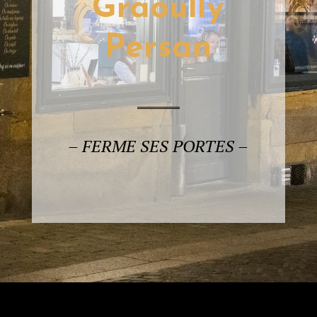
Graoully
Persan
– FERME SES PORTES –